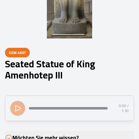
GEM
4607
Seated Statue of King
Amenhotep III
0:00 /
1:30
Möchten Sie mehr wissen?