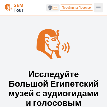
GEM
Перейти на Премиум
RU
Tour
Open
Исследуйте
Большой Египетский
музей с аудиогидами
и голосовым