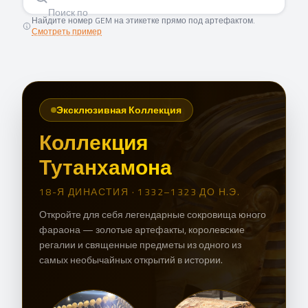
Поиск по номеру G
Найдите номер GEM на этикетке прямо под артефактом.
Смотреть пример
Эксклюзивная Коллекция
Коллекция
Тутанхамона
18-Я ДИНАСТИЯ · 1332–1323 ДО Н.Э.
Откройте для себя легендарные сокровища юного
фараона — золотые артефакты, королевские
регалии и священные предметы из одного из
самых необычайных открытий в истории.