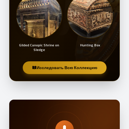
ask
Gilded Canopic Shrine on
Hunting Box
Sledge
Исследовать Всю Коллекцию