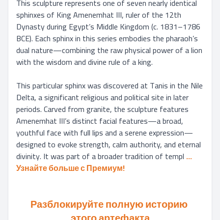
This sculpture represents one of seven nearly identical 
sphinxes of King Amenemhat III, ruler of the 12th 
Dynasty during Egypt’s Middle Kingdom (c. 1831–1786 
BCE). Each sphinx in this series embodies the pharaoh’s 
dual nature—combining the raw physical power of a lion 
with the wisdom and divine rule of a king.

This particular sphinx was discovered at Tanis in the Nile 
Delta, a significant religious and political site in later 
periods. Carved from granite, the sculpture features 
Amenemhat III’s distinct facial features—a broad, 
youthful face with full lips and a serene expression—
designed to evoke strength, calm authority, and eternal 
divinity. It was part of a broader tradition of templ
... 
Узнайте больше с Премиум!
Разблокируйте полную историю 
этого артефакта