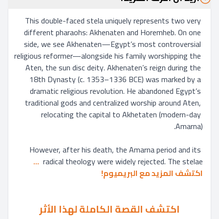
This double-faced stela uniquely represents two very 
different pharaohs: Akhenaten and Horemheb. On one 
side, we see Akhenaten—Egypt’s most controversial 
religious reformer—alongside his family worshipping the 
Aten, the sun disc deity. Akhenaten’s reign during the 
18th Dynasty (c. 1353–1336 BCE) was marked by a 
dramatic religious revolution. He abandoned Egypt’s 
traditional gods and centralized worship around Aten, 
relocating the capital to Akhetaten (modern-day 
However, after his death, the Amarna period and its 
... 
radical theology were widely rejected. The stelae 
اكتشف المزيد مع البريميوم!
اكتشف القصة الكاملة لهذا الأثر