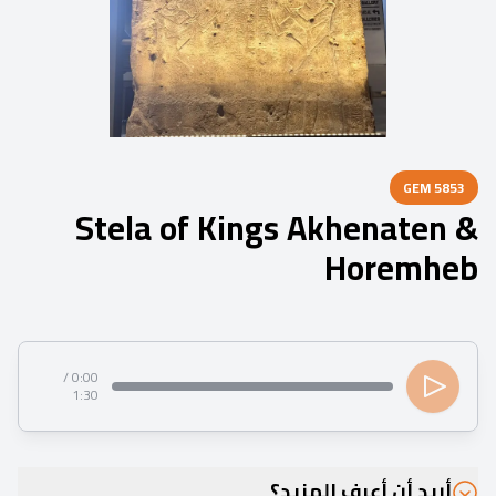
GEM
5853
Stela of Kings Akhenaten &
Horemheb
0:00 /
1:30
أريد أن أعرف المزيد؟