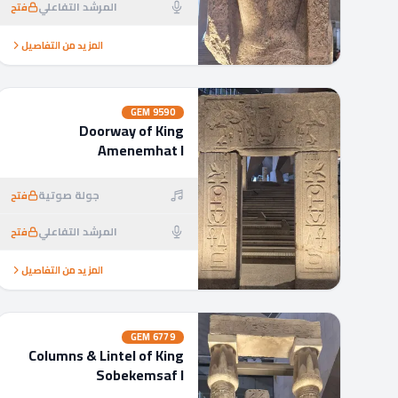
المرشد التفاعلي
فتح
المزيد من التفاصيل
GEM
9590
Doorway of King
Amenemhat I
جولة صوتية
فتح
المرشد التفاعلي
فتح
المزيد من التفاصيل
GEM
6779
Columns & Lintel of King
Sobekemsaf I