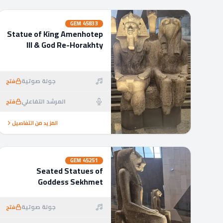
GEM
45833
Statue of King Amenhotep
III & God Re-Horakhty
جولة صوتية
فتح
المرشد التفاعلي
فتح
المزيد من التفاصيل
GEM
45251
Seated Statues of
Goddess Sekhmet
جولة صوتية
فتح