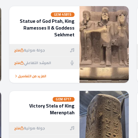
GEM
45815
Statue of God Ptah, King
Ramesses II & Goddess
Sekhmet
جولة صوتية
فتح
المرشد التفاعلي
فتح
المزيد من التفاصيل
GEM
6717
Victory Stela of King
Merenptah
جولة صوتية
فتح