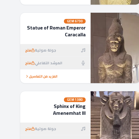
GEM
6730
Statue of Roman Emperor
Caracalla
جولة صوتية
فتح
المرشد التفاعلي
فتح
المزيد من التفاصيل
GEM
1380
Sphinx of King
Amenemhat III
جولة صوتية
فتح