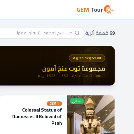
GEM
Tour
69
قطعة أثرية
مجموعة حصرية
مجموعة توت عنخ آمون
الأسرة الثامنة عشرة · 1332–1323 ق.م
مجاني
GEM
1
Colossal Statue of
Ramesses II Beloved of
Ptah