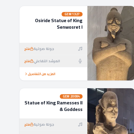
GEM
1327
Osiride Statue of King
Senwosret I
جولة صوتية
فتح
المرشد التفاعلي
فتح
المزيد من التفاصيل
GEM
20084
Statue of King Ramesses II
& Goddess
جولة صوتية
فتح